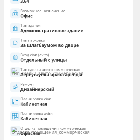
3.64
Возможное назначение
Офис
Тип здания
Административное здание
Тип парковки
За шлагбаумом во дворе
Вход cian (avito)
Отдельный с улицы
Тип сделки авито коммерческая
Переуступка права аренды
Ремонт
Дизайнерский
Планировка cian
Кабинетная
Планировка avito
Кабинетная
Отделка помещения коммерческая
Офисная